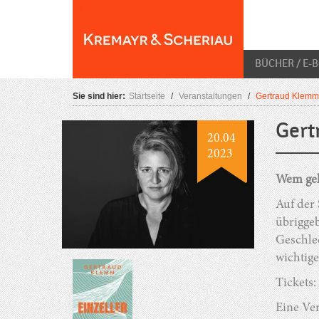
Skip
O
to
content
BÜCHER / E-
Sie sind hier:
Startseite
/
Veranstaltungen
/
Gertraud Klemm:
Gert
20.04
2023
Wem geh
Auf der
übriggeb
Geschle
wichtige
Tickets:
Eine Ve