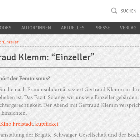
rac K&S
BOOKS
AUTOR*INNEN
AKTUELLES
PRESSE
VERLAG
 “Einzeller”
raud Klemm: “Einzeller”
ört der Feminismus?
 Suche nach Frauensolidarität seziert Gertraud Klemm in 
lieben ist. Das Fazit: Solange wir uns wie Einzeller gebärden,
chtergerechtigkeit. Der Abend mit Gertraud Klemm versprich
 Einsichten.
Kino Freistadt
,
kupfticket
ranstaltung der Brigitte-Schwaiger-Gesellschaft und der B