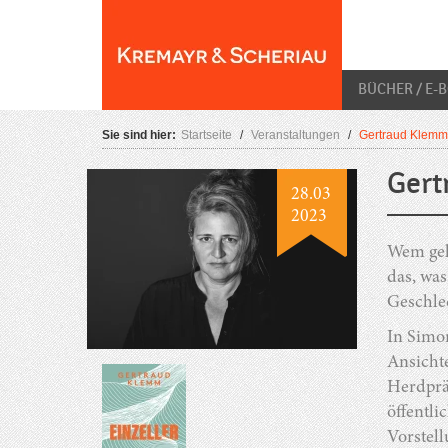
Skip
O
to
content
BÜCHER / E-
Sie sind hier:
Startseite
/
Veranstaltungen
/
Gertraud Klemm:
Gert
28.03
2023
Wem geh
das, was
Geschlec
In Simo
Ansicht
Herdprä
öffentli
Vorstell