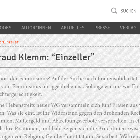
rac K&S
BOOKS
AUTOR*INNEN
AKTUELLES
PRESSE
VERLAG
 “Einzeller”
raud Klemm: “Einzeller”
ört der Feminismus? Auf der Suche nach Frauensolidarität
 vom Feminismus übriggeblieben ist. Solange wir uns wie Einz
htergerechtigkeit.
ne Hebenstreits neuer WG versammeln sich fünf Frauen aus 
en. Was sie eint, ist ihr Widerstand gegen den drohenden Re
mien, Müttergeld und Abtreibungsverbote versprochen. In ei
ch ihre Positionen, und bald zeigen sich die Bruchlinien zwi
ungen von Religion, Gender-Identität und Sexarbeit: Während