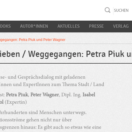
rac K&S
BOOKS
AUTOR*INNEN
AKTUELLES
PRESSE
VERLAG
ggegangen: Petra Piuk und Peter Wagner
ieben / Weggegangen: Petra Piuk 
ese- und Gesprächsdialog mit geladenen
Innen und ExpertInnen zum Thema Stadt / Land
st:
Petra Piuk
,
Peter Wagner
, Dipl. Ing.
Isabel
ol
(Expertin)
Jahrhunderten sind Menschen unterwegs.
tionsströme gehen nicht nur über
grenzen hinaus: Es gibt auch so etwas wie eine