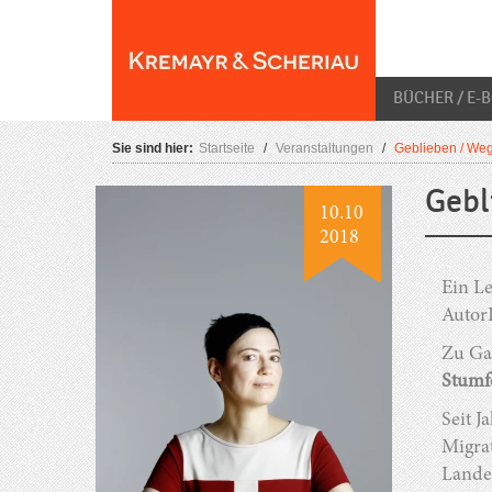
Skip
O
to
content
BÜCHER / E-
Sie sind hier:
Startseite
/
Veranstaltungen
/
Geblieben / We
Gebl
10.10
2018
Ein L
Autor
Zu Ga
Stumf
Seit 
Migra
Landes