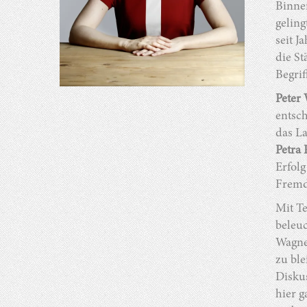
Binne
geling
seit 
die St
Begrif
Peter
entsch
das La
Petra 
Erfolg
Fremd
Mit T
beleuc
Wagne
zu ble
Diskus
hier 