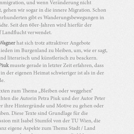
nmigration, und wenn Veränderung nicht
t, gehen wir sogar in die innere Migration. Schon
Jahrhunderten gibt es Wanderungsbewegungen in
ädte. Seit den 60er-Jahren wird hierfür der
f Landflucht verwendet.
 Wagner
hat sich trotz attraktiver Angebote
ieden im Burgenland zu bleiben, um, wie er sagt,
nd literarisch und künstlerisch zu beackern.
Piuk
musste gerade in letzter Zeit erfahren, dass
 in der eigenen Heimat schwieriger ist als in der
e.
exten zum Thema „Bleiben oder weggehen“
hten die Autorin Petra Piuk und der Autor Peter
r ihre Hintergründe und Motive zu gehen oder
iben. Diese Texte sind Grundlage für die
sion mit Isabel Stumfol von der TU Wien, die
ganz eigene Aspekte zum Thema Stadt / Land