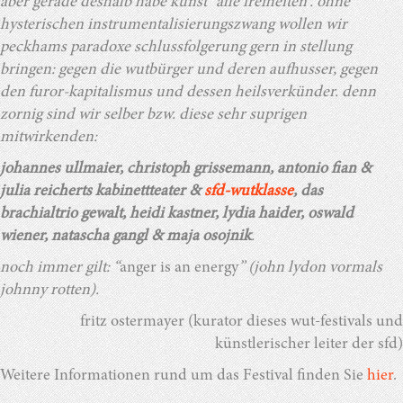
aber gerade deshalb habe kunst “alle freiheiten”. ohne
hysterischen instrumentalisierungszwang wollen wir
peckhams paradoxe schlussfolgerung gern in stellung
bringen: gegen die wutbürger und deren aufhusser, gegen
den furor-kapitalismus und dessen heilsverkünder. denn
zornig sind wir selber bzw. diese sehr suprigen
mitwirkenden:
johannes ullmaier, christoph grissemann, antonio fian &
julia reicherts kabinettteater &
sfd-wutklasse
, das
brachialtrio gewalt, heidi kastner, lydia haider, oswald
wiener, natascha gangl & maja osojnik
.
noch immer gilt: “
anger is an energy
” (john lydon vormals
johnny rotten).
fritz ostermayer (kurator dieses wut-festivals und
künstlerischer leiter der sfd)
Weitere Informationen rund um das Festival finden Sie
hier
.