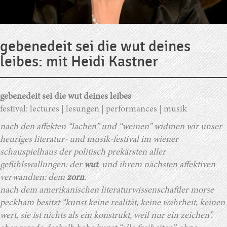
gebenedeit sei die wut deines
leibes: mit Heidi Kastner
gebenedeit sei die wut deines leibes
festival: lectures | lesungen | performances | musik
nach den affekten “lachen” und “weinen” widmen wir unser
heuriges literatur- und musik-festival im wiener
schauspielhaus der politisch prekärsten aller
gefühlswallungen: der
wut
. und ihrem nächsten affektiven
verwandten: dem
zorn
.
nach dem amerikanischen literaturwissenschaftler morse
peckham besitzt “kunst keine realität, keine wahrheit, keinen
wert, sie ist nichts als ein konstrukt, weil nur ein zeichen”.