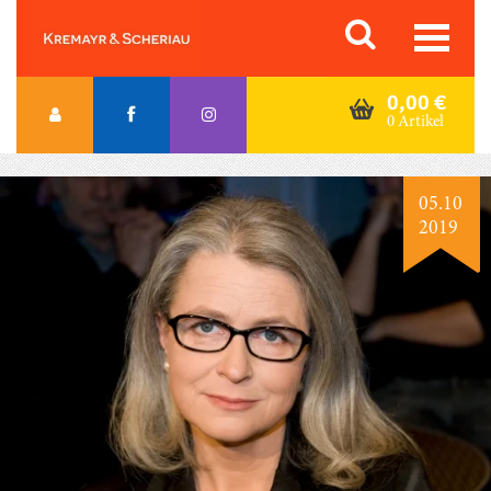
Skip
Orac K&S
to
content
0,00
€
0 Artikel
05.10
2019