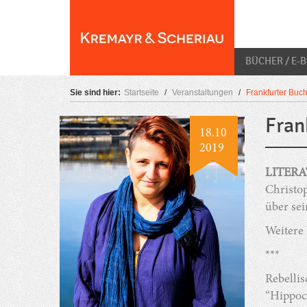
Skip
O
to
content
BÜCHER / E-
Sie sind hier:
Startseite
/
Veranstaltungen
/
Frankfurter Bu
Fran
18.10
2019
LITER
Christo
über se
Weitere
***
Rebellis
“Hippoc