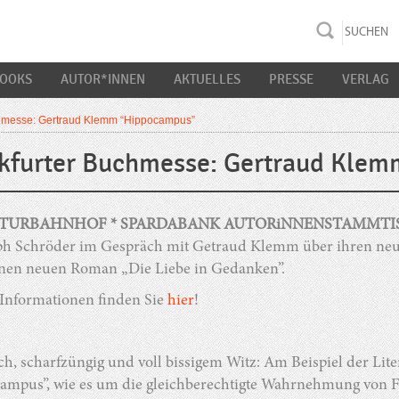
rac K&S
BOOKS
AUTOR*INNEN
AKTUELLES
PRESSE
VERLAG
chmesse: Gertraud Klemm “Hippocampus”
kfurter Buchmesse: Gertraud Kle
ATURBAHNHOF * SPARDABANK AUTORiNNENSTAMMTI
ph Schröder im Gespräch mit Getraud Klemm über ihren ne
inen neuen Roman „Die Liebe in Gedanken”.
 Informationen finden Sie
hier
!
ch, scharfzüngig und voll bissigem Witz: Am Beispiel der Li
ampus”, wie es um die gleichberechtigte Wahrnehmung von Fr