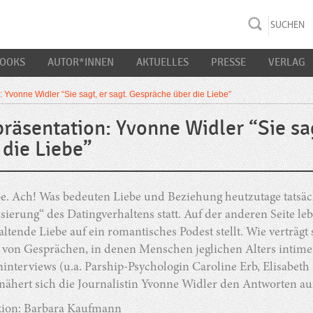
rac K&S
BOOKS
AUTOR*INNEN
AKTUELLES
PRESSE
VERLAG
: Yvonne Widler “Sie sagt, er sagt. Gespräche über die Liebe”
präsentation: Yvonne Widler “Sie sa
 die Liebe”
e. Ach! Was bedeuten Liebe und Beziehung heutzutage tatsäch
sierung“ des Datingverhaltens statt. Auf der anderen Seite lebe
ltende Liebe auf ein romantisches Podest stellt. Wie verträgt
von Gesprächen, in denen Menschen jeglichen Alters intimen
interviews (u.a. Parship-Psychologin Caroline Erb, Elisabet
nähert sich die Journalistin Yvonne Widler den Antworten au
ion: Barbara Kaufmann