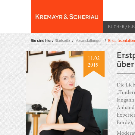
Skip
O
to
content
BÜCHER / E-
Sie sind hier:
Startseite
/
Veranstaltungen
/
Erstpräsentation
Erst
11.02
über
2019
Die Lieb
„Tinderi
langanha
Anhand 
Experten
Borde), 
Moderat