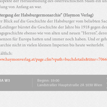
Aspekte der Herausbildung des österreichischen Staats ein un
lung von Anfang an war.
tergang der Habsburgermonarchie” (Haymon Verlag)
r Blick auf die Geschichte der Habsburger vom beliebten Sac
eidinger bürstet die Geschichte der Jahre bis 1918 gegen den 
tagsgeschichte ebenso wie von alten und neuen “Herren”, der
enzen für Europa hatten und immer noch haben. Und er geht
rchie nicht in vielen kleinen Imperien bis heute weiterlebt.
ältlich:
www.haymonverlag.at/page.cfm?vpath=buchdetails&titnr=7066
IA W3
Beginn: 19:00
Landstraßer Hauptstraße 2A 1030 Wien