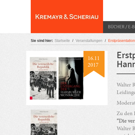
Skip
O
to
content
BÜCHER / E-
Sie sind hier:
Startseite
/
Veranstaltungen
/
Erstpräsentatio
Erst
16.11
Hann
2017
Walter 
Leiding
Moderat
Zu den 
“Die ver
Walter R