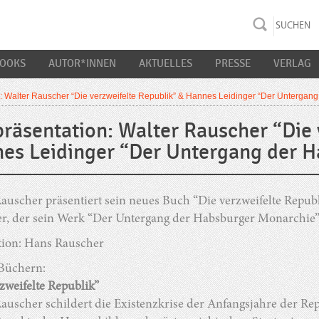
rac K&S
BOOKS
AUTOR*INNEN
AKTUELLES
PRESSE
VERLAG
n: Walter Rauscher “Die verzweifelte Republik” & Hannes Leidinger “Der Unterga
präsentation: Walter Rauscher “Die 
es Leidinger “Der Untergang der 
Rauscher präsentiert sein neues Buch “Die verzweifelte Rep
er, der sein Werk “Der Untergang der Habsburger Monarchie”
ion: Hans Rauscher
Büchern:
zweifelte Republik”
auscher schildert die Existenzkrise der Anfangsjahre der Repu