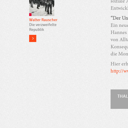
soziale 
Entwick
“Der Un
Walter Rauscher
Die verzweifelte
Ein neue
Republik
Hannes L
more
von All
Konsequ
die Mona
Hier erh
http://
THAL