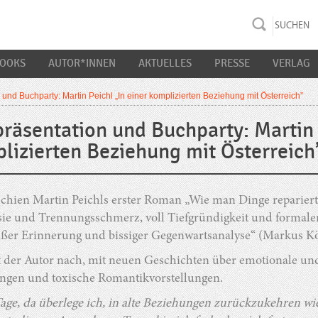
rac K&S
BOOKS
AUTOR*INNEN
AKTUELLES
PRESSE
VERLAG
 und Buchparty: Martin Peichl „In einer komplizierten Beziehung mit Österreich”
präsentation und Buchparty: Martin 
lizierten Beziehung mit Österreich
chien Martin Peichls erster Roman „Wie man Dinge repariert“
sie und Trennungsschmerz, voll Tiefgründigkeit und formaler V
süßer Erinnerung und bissiger Gegenwartsanalyse“ (Markus Kö
gt der Autor nach, mit neuen Geschichten über emotionale und
ngen und toxische Romantikvorstellungen.
Tage, da überlege ich, in alte Beziehungen zurückzukehren wie