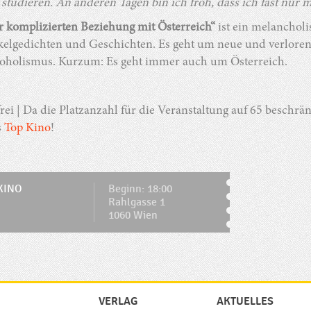
 studieren. An anderen Tagen bin ich froh, dass ich fast nur 
r komplizierten Beziehung mit Österreich“
ist ein melanchol
kelgedichten und Geschichten. Es geht um neue und verlorene
oholismus. Kurzum: Es geht immer auch um Österreich.
 frei | Da die Platzanzahl für die Veranstaltung auf 65 beschrän
s
Top Kino
!
KINO
Beginn: 18:00
Rahlgasse 1
1060 Wien
VERLAG
AKTUELLES