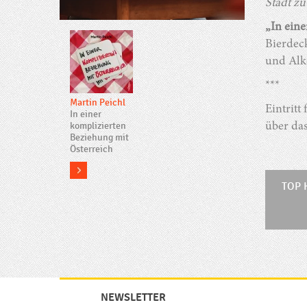
Stadt zu
„In eine
Bierdec
und Alk
***
Martin Peichl
Eintritt
In einer
komplizierten
über da
Beziehung mit
Österreich
more
TOP 
NEWSLETTER