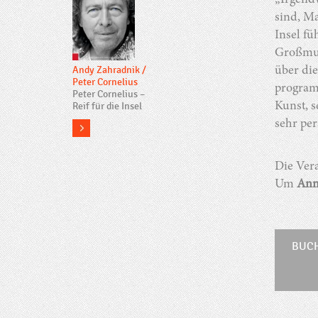
„Irgendw
sind, Ma
Insel fü
Großmut
Andy Zahradnik
/
über di
Peter Cornelius
programm
Peter Cornelius –
Reif für die Insel
Kunst, s
sehr pe
more
Die Vera
Um
An
BUC