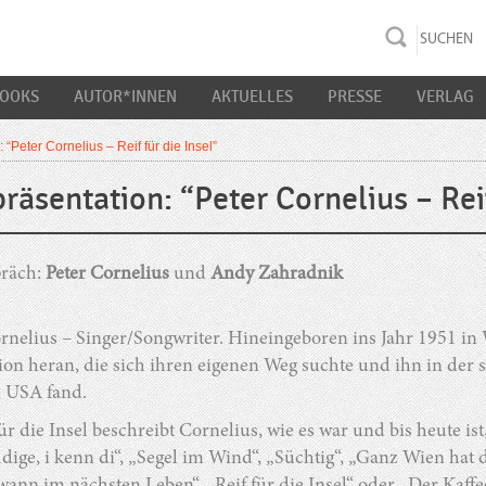
rac K&S
BOOKS
AUTOR*INNEN
AKTUELLES
PRESSE
VERLAG
 “Peter Cornelius – Reif für die Insel”
präsentation: “Peter Cornelius – Reif
räch:
Peter Cornelius
und
Andy Zahradnik
rnelius – Singer/Songwriter. Hineingeboren ins Jahr 1951 in
ion heran, die sich ihren eigenen Weg suchte und ihn in de
 USA fand.
für die Insel beschreibt Cornelius, wie es war und bis heute i
dige, i kenn di“, „Segel im Wind“, „Süchtig“, „Ganz Wien ha