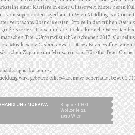
ann im nächsten Leben“, „Reif für die Insel“ oder „Der Kaffee 
rksteine einer Karriere in einer Glitzerwelt, hinter deren Kul
hrt vom sogenannten Jägerhaus in Wien Meidling, wo Corneliu
ter verbrachte, über die ersten Erfolge in den frühen 70er
e große Karriere-Pause und die Rückkehr nach Österreich bis
atischen Titel „Unverwüstlich“, erschienen 2017. Cornelius 
eine Musik, seine Gedankenwelt. Dieses Buch eröffnet einen i
rsönlichen Zugang zum Menschen und Künstler Peter Corneli
nstaltung ist kostenlos.
meldung
wird gebeten: office@kremayr-scheriau.at bzw. 01 7
HHANDLUNG MORAWA
Beginn: 19:00
Wollzeile 11
1010 Wien