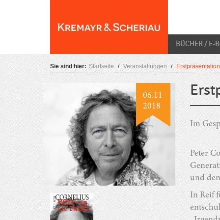
Skip
O
to
content
BÜCHER / E-
Sie sind hier:
Startseite
/
Veranstaltungen
/
Erstpräsentation:
Erst
06.11
2018
Im Gesp
Peter Co
Generat
und den
In Reif 
entschul