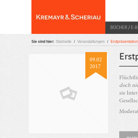
Skip
O
to
content
BÜCHER / E-
Sie sind hier:
Startseite
/
Veranstaltungen
/
Erstpräsentation
Erst
09.02
2017
Flüchtli
doch ni
sie Int
Gesellsc
Moderat