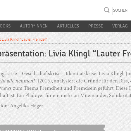
rac K&S
BOOKS
AUTOR*INNEN
AKTUELLES
PRESSE
VERLAG
: Livia Klingl “Lauter Fremde!”
präsentation: Livia Klingl “Lauter F
ngskrise – Gesellschaftskrise – Identitätskrise: Livia Klingl,
cht alle nehmen!”
(2015), analysiert die Gründe für den Riss
erviews zum Thema Fremdheit und Fremdsein geführt: Diese P
haft ist. Ein Plädoyer für ein mehr an Miteinander, Solidaritä
ion: Angelika Hager