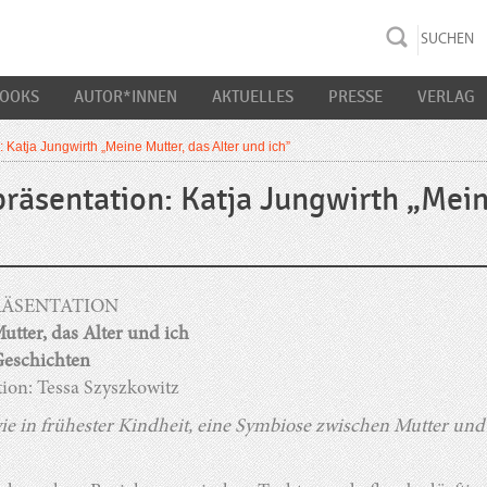
rac K&S
BOOKS
AUTOR*INNEN
AKTUELLES
PRESSE
VERLAG
: Katja Jungwirth „Meine Mutter, das Alter und ich”
präsentation: Katja Jungwirth „Mein
RÄSENTATION
tter, das Alter und ich
eschichten
ion: Tessa Szyszkowitz
wie in frühester Kindheit, eine Symbiose zwischen Mutter und