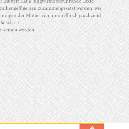
r Mutter: Katja Jungwirths berührende Texte
Familiengefüge neu zusammengesetzt werden, wie
timmungen der Mutter von himmelhoch jauchzend
alsch ist.
rerkennen werden.