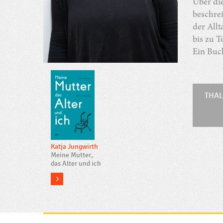
Über di
beschre
der All
bis zu T
Ein Buch
THAL
Katja Jungwirth
Meine Mutter,
das Alter und ich
more