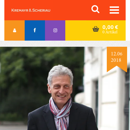
Skip
Orac K&S
to
content
0,00
€
0 Artikel
12.06
2018