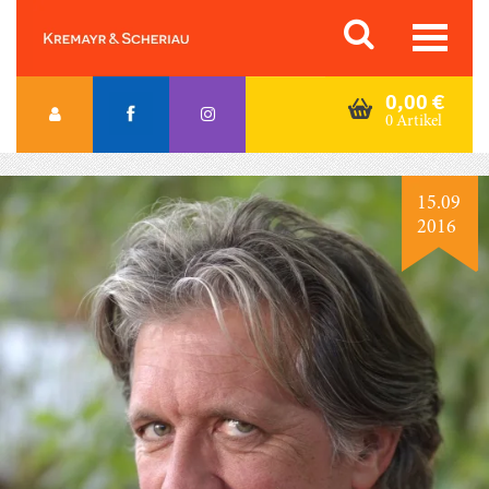
Skip
Orac K&S
to
content
0,00
€
0 Artikel
15.09
2016