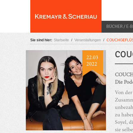
Skip
O
to
content
BÜCHER / E-
Sie sind hier:
Startseite
/
Veranstaltungen
/
COUCHGEFLÜS
COU
22.03
2022
COUCH
Die Podc
Von der
Zusamme
unbezah
zu habe
Soyel, 
sie sel