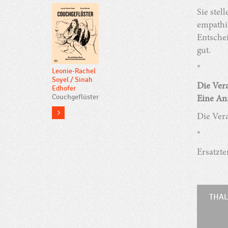
Sie stel
empathi
Entsche
gut.
*
Leonie-Rachel
Soyel
/
Sinah
Die Vera
Edhofer
Couchgeflüster
Eine Anm
more
Die Ver
*
Ersatzte
THAL