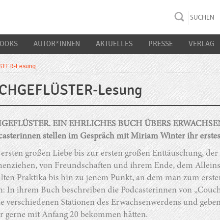
rac K&S
BOOKS
AUTOR*INNEN
AKTUELLES
PRESSE
VERLAG
TER-Lesung
CHGEFLÜSTER-Lesung
GEFLÜSTER. EIN EHRLICHES BUCH ÜBERS ERWACHS
asterinnen stellen im Gespräch mit Miriam Winter ihr erste
 ersten großen Liebe bis zur ersten großen Enttäuschung, de
nziehen, von Freundschaften und ihrem Ende, dem Alleinse
lten Praktika bis hin zu jenem Punkt, an dem man zum ersten
n: In ihrem Buch beschreiben die Podcasterinnen von „Couch
die verschiedenen Stationen des Erwachsenwerdens und geben 
ber gerne mit Anfang 20 bekommen hätten.