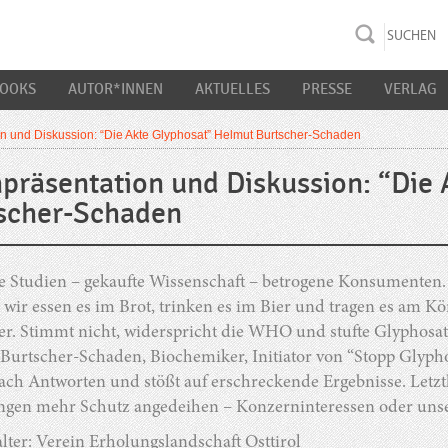
rac K&S
BOOKS
AUTOR*INNEN
AKTUELLES
PRESSE
VERLAG
n und Diskussion: “Die Akte Glyphosat” Helmut Burtscher-Schaden
präsentation und Diskussion: “Die
scher-Schaden
Studien – gekaufte Wissenschaft – betrogene Konsumenten. Gl
 wir essen es im Brot, trinken es im Bier und tragen es am 
er. Stimmt nicht, widerspricht die WHO und stufte Glyphosat
urtscher-Schaden, Biochemiker, Initiator von “Stopp Glyphosa
ch Antworten und stößt auf erschreckende Ergebnisse. Letztl
ngen mehr Schutz angedeihen – Konzerninteressen oder uns
lter: Verein Erholungslandschaft Osttirol