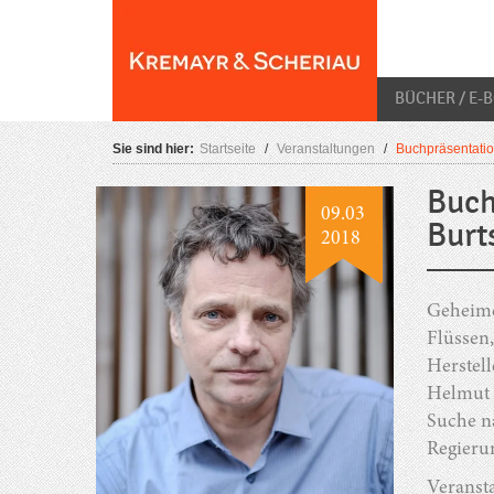
Skip
O
to
content
BÜCHER / E-
Sie sind hier:
Startseite
/
Veranstaltungen
/
Buchpräsentatio
Buch
09.03
Burt
2018
Geheime 
Flüssen,
Herstell
Helmut B
Suche na
Regieru
Veransta