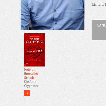
Eintritt 
LAND
Helmut
Burtscher-
Schaden
Die Akte
Glyphosat
more