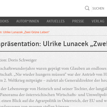
rac K&S
BOOKS
AUTOR*INNEN
AKTUELLES
PRESSE
VERLAG
n: Ulrike Lunacek „Zwei Grüne Leben“
präsentation: Ulrike Lunacek „Zwe
ion: Doris Schweiger
tschaftswunderjahre waren geprägt vom Glauben an endloses
tschaft. „Nie wieder hungern müssen“ war der Antrieb von He
 2. Weltkrieg mitprägte – zuletzt als Generaldirektor der heu
er Lebenswege von Heinrich und seiner Tochter, der langjähr
 Panorama der österreichischen Wirtschafts- und Umweltpoliti
einen Blick auf die Agrarpolitik in Österreich, der EU und w