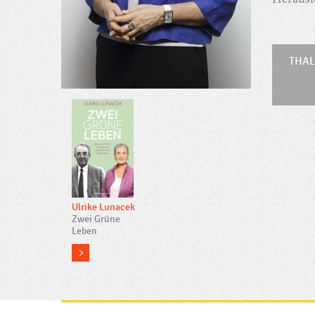
Herausf
THAL
Ulrike Lunacek
Zwei Grüne
Leben
more