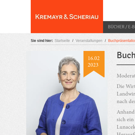
Skip
O
to
content
BÜCHER / E-
Sie sind hier:
Startseite
/
Veranstaltungen
/
Buchpräsentatio
Buch
16.02
2023
Moderat
Die Wir
Landwir
nach dem
Anhand d
sich ein
Lunacek 