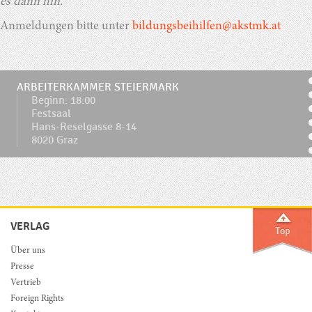
es dann hin.
Anmeldungen bitte unter
bildungsbeihilfen@akstmk.at
ARBEITERKAMMER STEIERMARK
Beginn: 18:00
Festsaal
Hans-Reselgasse 8-14
8020 Graz
VERLAG
Über uns
Presse
Vertrieb
Foreign Rights