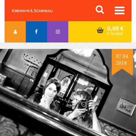
Skip
Orac K&S
to
content
0,00
€
0 Artikel
07.04
2018