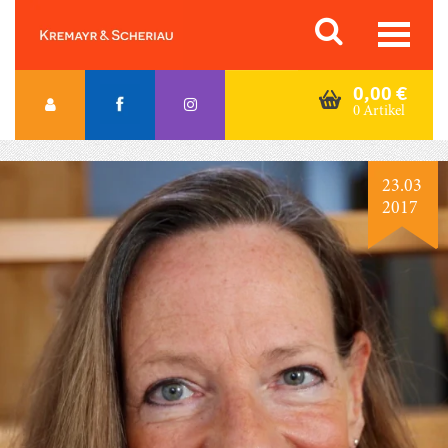
Skip
Orac K&S
to
content
0,00
€
0 Artikel
23.03
2017