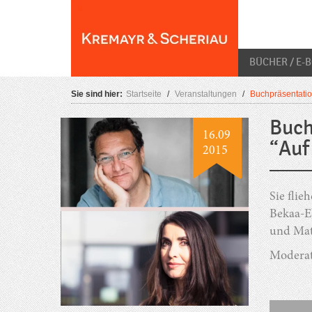
Skip
O
to
content
BÜCHER / E-
Sie sind hier:
Startseite
/
Veranstaltungen
/
Buchpräsentatio
Buch
16.09
“Auf
2015
Sie flie
Bekaa-E
und Mat
Moderat