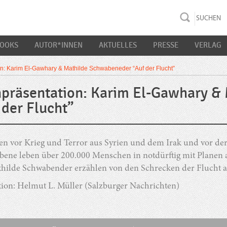
rac K&S
BOOKS
AUTOR*INNEN
AKTUELLES
PRESSE
VERLAG
n: Karim El-Gawhary & Mathilde Schwabeneder “Auf der Flucht”
präsentation: Karim El-Gawhary &
 der Flucht”
hen vor Krieg und Terror aus Syrien und dem Irak und vor der
bene leben über 200.000 Menschen in notdürftig mit Planen
hilde Schwabender erzählen von den Schrecken der Flucht au
ion: Helmut L. Müller (Salzburger Nachrichten)