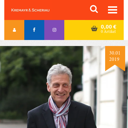
Skip
Orac K&S
to
content
0,00
€
0 Artikel
30.01
2019