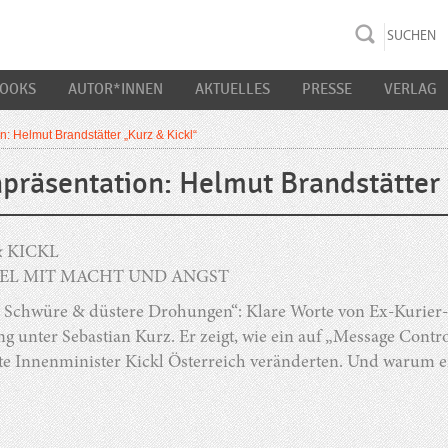
rac K&S
BOOKS
AUTOR*INNEN
AKTUELLES
PRESSE
VERLAG
: Helmut Brandstätter „Kurz & Kickl“
präsentation: Helmut Brandstätter 
 KICKL
IEL MIT MACHT UND ANGST
e Schwüre & düstere Drohungen“: Klare Worte von Ex-Kurier
g unter Sebastian Kurz. Er zeigt, wie ein auf „Message Cont
te Innenminister Kickl Österreich veränderten. Und warum ei