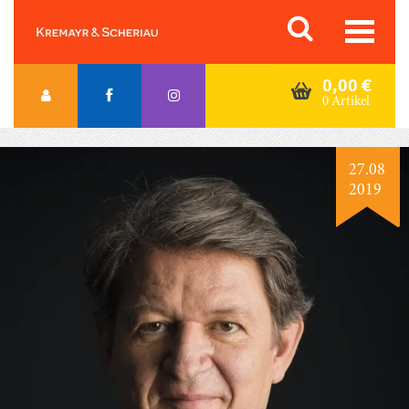
Skip
Orac K&S
to
content
0,00
€
0 Artikel
27.08
2019