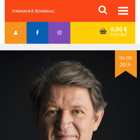
Skip
Orac K&S
to
content
0,00
€
0 Artikel
06.09
2019