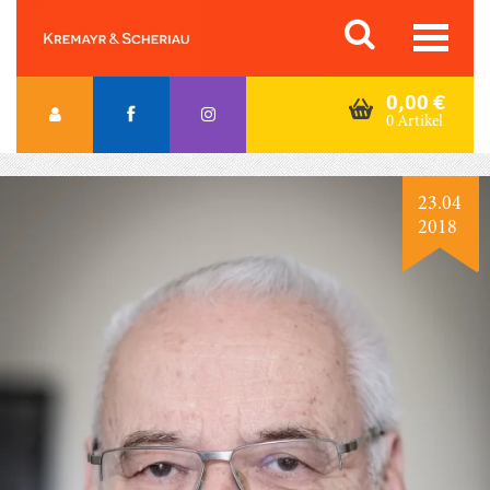
Skip
Orac K&S
to
content
0,00
€
0 Artikel
23.04
2018