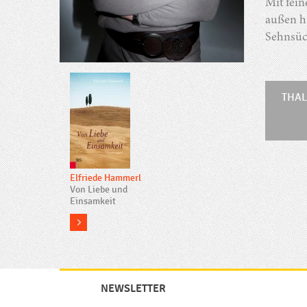
Mit fei
außen h
Sehnsüc
THAL
Elfriede Hammerl
Von Liebe und
Einsamkeit
more
NEWSLETTER