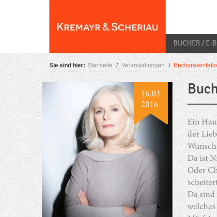
Skip
O
to
content
BÜCHER / E-
Sie sind hier:
Startseite
/
Veranstaltungen
/
Buchpräsentatio
Buch
16.03
2016
Ein Hau
der Lie
Wunsch 
Da ist N
Oder Chr
scheiter
Da sind 
welches 