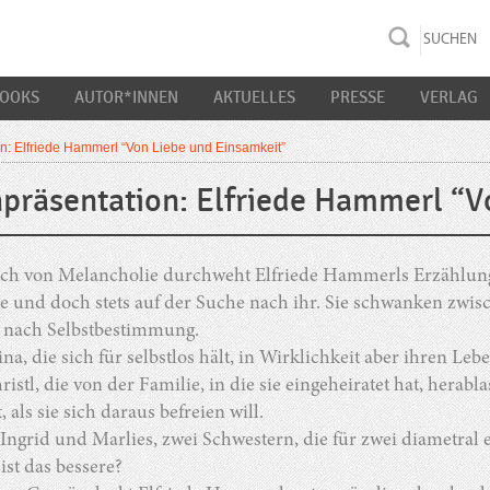
rac K&S
BOOKS
AUTOR*INNEN
AKTUELLES
PRESSE
VERLAG
n: Elfriede Hammerl “Von Liebe und Einsamkeit”
präsentation: Elfriede Hammerl “V
ch von Melancholie durchweht Elfriede Hammerls Erzählunge
be und doch stets auf der Suche nach ihr. Sie schwanken zw
nach Selbstbestimmung.
ina, die sich für selbstlos hält, in Wirklichkeit aber ihren Le
istl, die von der Familie, in die sie eingeheiratet hat, hera
t, als sie sich daraus befreien will.
Ingrid und Marlies, zwei Schwestern, die für zwei diametral
ist das bessere?