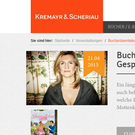
Skip
O
to
content
BÜCHER / E-
Sie sind hier:
Startseite
/
Veranstaltungen
/
Buchpräsentatio
Buch
21.04
Gesp
2015
Ein läng
auch bek
welche R
Mottenk
CLUB