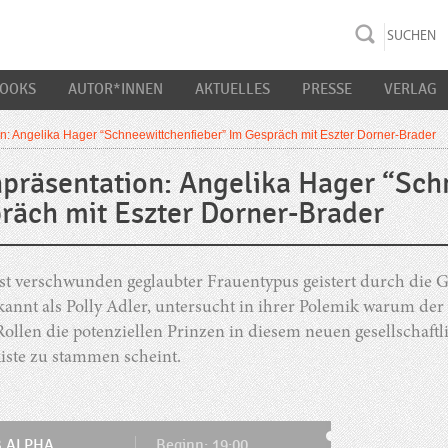
rac K&S
BOOKS
AUTOR*INNEN
AKTUELLES
PRESSE
VERLAG
n: Angelika Hager “Schneewittchenfieber” Im Gespräch mit Eszter Dorner-Brader
präsentation: Angelika Hager “Sch
räch mit Eszter Dorner-Brader
st verschwunden geglaubter Frauentypus geistert durch die G
annt als Polly Adler, untersucht in ihrer Polemik warum de
ollen die potenziellen Prinzen in diesem neuen gesellschaft
iste zu stammen scheint.
 ALPHA
Beginn: 19:00