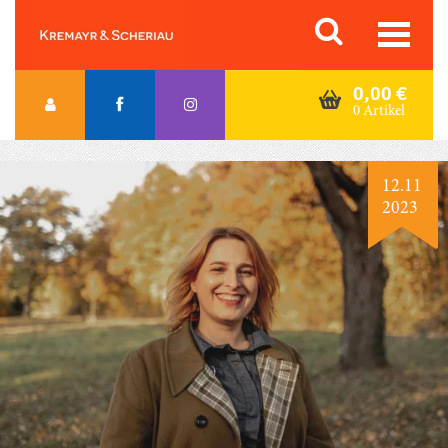
Skip
Orac K&S
to
content
0,00
€
0 Artikel
12.11
2023