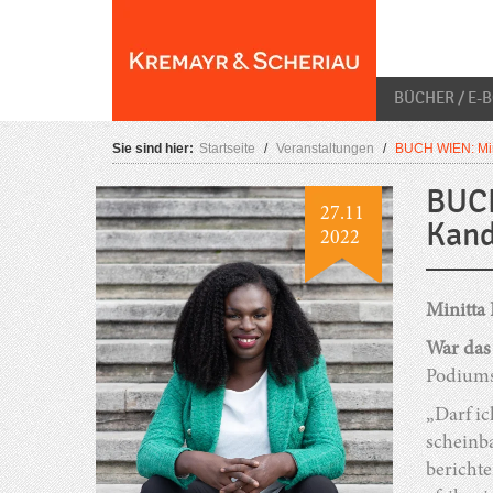
Skip
O
to
content
BÜCHER / E-
Sie sind hier:
Startseite
/
Veranstaltungen
/
BUCH WIEN: Mire
BUCH
27.11
Kand
2022
Minitta
War das 
Podiums
„Darf ic
scheinba
berichte