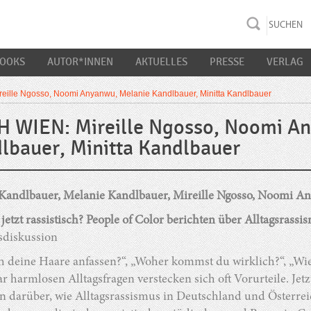
rac K&S
BOOKS
AUTOR*INNEN
AKTUELLES
PRESSE
VERLAG
ille Ngosso, Noomi Anyanwu, Melanie Kandlbauer, Minitta Kandlbauer
 WIEN: Mireille Ngosso, Noomi A
lbauer, Minitta Kandlbauer
 Kandlbauer, Melanie Kandlbauer, Mireille Ngosso, Noomi A
jetzt rassistisch? People of Color berichten über Alltagsras
diskussion
h deine Haare anfassen?“, „Woher kommst du wirklich?“, „Wie 
r harmlosen Alltagsfragen verstecken sich oft Vorurteile. Jet
n darüber, wie Alltagsrassismus in Deutschland und Österrei