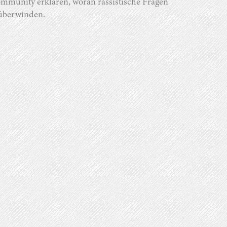
ommunity erklären, woran rassistische Fragen
 überwinden.