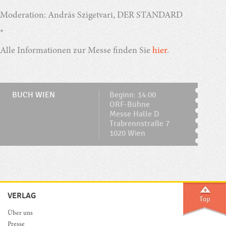
Moderation: András Szigetvari, DER STANDARD
*
Alle Informationen zur Messe finden Sie
hier
.
BUCH WIEN
Beginn: 14:00
ORF-Bühne
Messe Halle D
Trabrennstraße 7
1020 Wien
VERLAG
Über uns
Presse