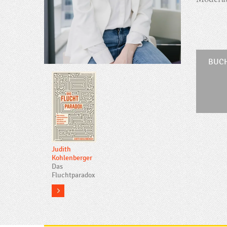
Moderat
BUC
Judith
Kohlenberger
Das
Fluchtparadox
more