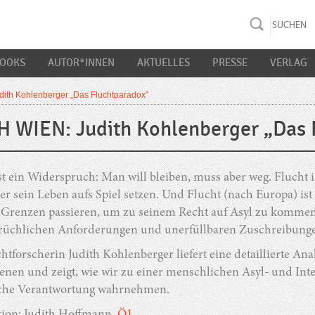
rac K&S
BOOKS
AUTOR*INNEN
AKTUELLES
PRESSE
VERLAG
ith Kohlenberger „Das Fluchtparadox”
 WIEN: Judith Kohlenberger „Das 
st ein Widerspruch: Man will bleiben, muss aber weg. Flucht 
er sein Leben aufs Spiel setzen. Und Flucht (nach Europa) i
l“ Grenzen passieren, um zu seinem Recht auf Asyl zu komm
rüchlichen Anforderungen und unerfüllbaren Zuschreibungen
htforscherin Judith Kohlenberger liefert eine detaillierte A
benen und zeigt, wie wir zu einer menschlichen Asyl- und In
che Verantwortung wahrnehmen.