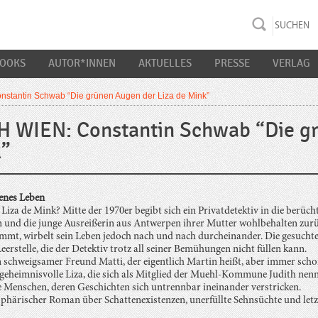
rac K&S
BOOKS
AUTOR*INNEN
AKTUELLES
PRESSE
VERLAG
stantin Schwab “Die grünen Augen der Liza de Mink”
 WIEN: Constantin Schwab “Die gr
”
henes Leben
 Liza de Mink? Mitte der 1970er begibt sich ein Privatdetektiv in die berü
 und die junge Ausreißerin aus Antwerpen ihrer Mutter wohlbehalten zurüc
mmt, wirbelt sein Leben jedoch nach und nach durcheinander. Die gesuchte 
eerstelle, die der Detektiv trotz all seiner Bemühungen nicht füllen kann.
n schweigsamer Freund Matti, der eigentlich Martin heißt, aber immer schon
e geheimnisvolle Liza, die sich als Mitglied der Muehl-Kommune Judith nenn
e Menschen, deren Geschichten sich untrennbar ineinander verstricken.
härischer Roman über Schattenexistenzen, unerfüllte Sehnsüchte und letzte