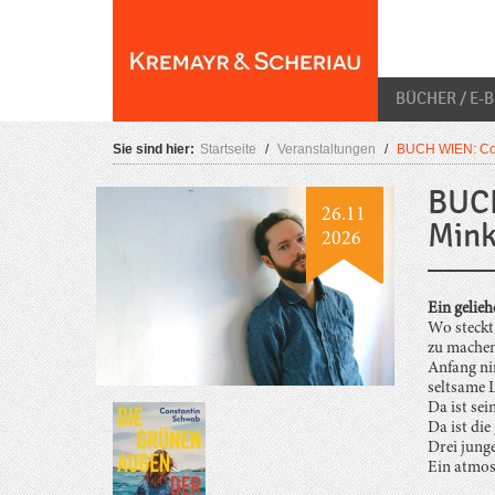
Skip
O
to
content
BÜCHER / E-
Sie sind hier:
Startseite
/
Veranstaltungen
/
BUCH WIEN: Con
BUCH
26.11
Mink
2026
Ein gelie
Wo steckt
zu machen
Anfang ni
seltsame L
Da ist sei
Da ist di
Drei jung
Ein atmosp