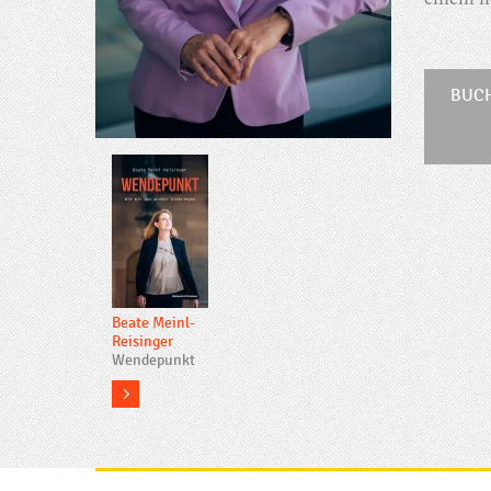
einem n
BUC
Beate Meinl-
Reisinger
Wendepunkt
more