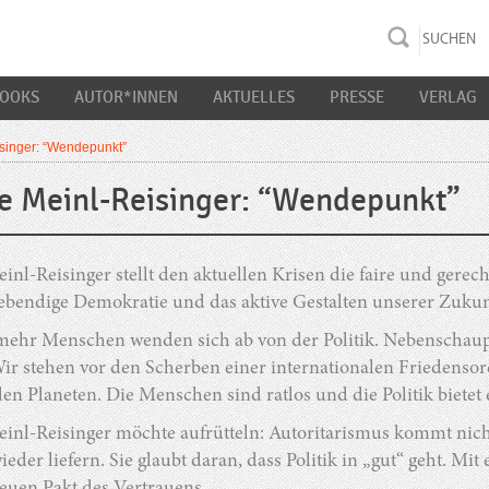
rac K&S
BOOKS
AUTOR*INNEN
AKTUELLES
PRESSE
VERLAG
singer: “Wendepunkt”
e Meinl-Reisinger: “Wendepunkt”
inl-Reisinger stellt den aktuellen Krisen die faire und gere
lebendige Demokratie und das aktive Gestalten unserer Zukun
ehr Menschen wenden sich ab von der Politik. Nebenschaup
 Wir stehen vor den Scherben einer internationalen Friedens
n Planeten. Die Menschen sind ratlos und die Politik bietet 
inl-Reisinger möchte aufrütteln: Autoritarismus kommt nicht
wieder liefern. Sie glaubt daran, dass Politik in „gut“ geht. M