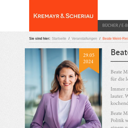
Skip
O
to
content
BÜCHER / E-
Sie sind hier:
Startseite
/
Veranstaltungen
/
Beate Meinl-Rei
Beat
29.05
2024
Beate Me
für die 
Immer m
lauter.
kochende
Beate Me
Politik 