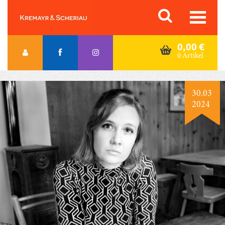
Skip
Orac K&S
to
content
0,00
€
0 Artikel
30.03
2024