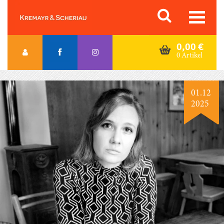
Skip
Orac K&S
to
content
0,00
€
0 Artikel
01.12
2025