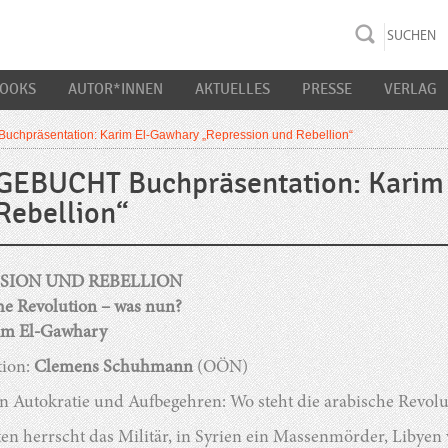
rac K&S
BOOKS
AUTOR*INNEN
AKTUELLES
PRESSE
VERLAG
hpräsentation: Karim El-Gawhary „Repression und Rebellion“
EBUCHT Buchpräsentation: Karim 
Rebellion“
SION UND REBELLION
he Revolution – was nun?
im El-Gawhary
ion:
Clemens Schuhmann
(OÖN)
n Autokratie und Aufbegehren: Wo steht die arabische Revolu
en herrscht das Militär, in Syrien ein Massenmörder, Libyen