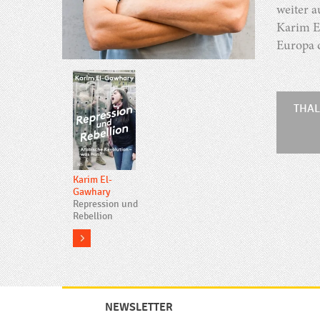
weiter a
Karim E
Europa d
THAL
Karim El-
Gawhary
Repression und
Rebellion
more
NEWSLETTER