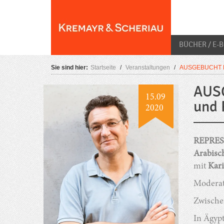
Skip
O
to
content
BÜCHER / E-
Sie sind hier:
Startseite
/
Veranstaltungen
/
AUSGEBUCHT Buc
AUSG
15.09
und 
2020
REPRES
Arabisc
mit
Kar
Moderat
Zwische
In Ägypt