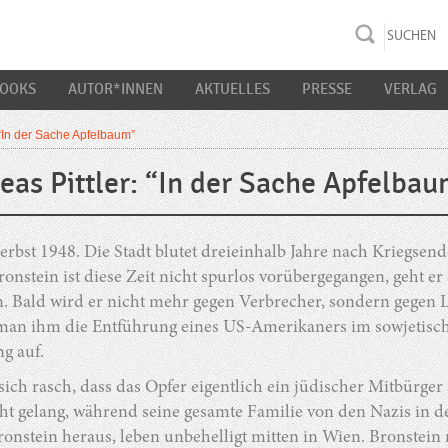
rac K&S
BOOKS
AUTOR*INNEN
AKTUELLES
PRESSE
VERLAG
 “In der Sache Apfelbaum”
eas Pittler: “In der Sache Apfelba
erbst 1948. Die Stadt blutet dreieinhalb Jahre nach Kriegse
onstein ist diese Zeit nicht spurlos vorübergegangen, geht e
n. Bald wird er nicht mehr gegen Verbrecher, sondern gegen 
man ihm die Entführung eines US-Amerikaners im sowjetisc
ng auf.
 sich rasch, dass das Opfer eigentlich ein jüdischer Mitbür
ht gelang, während seine gesamte Familie von den Nazis in d
ronstein heraus, leben unbehelligt mitten in Wien. Bronstein 