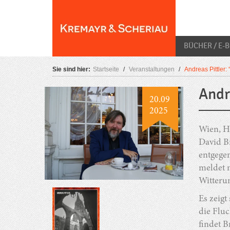
Skip
O
to
content
BÜCHER / E-
Sie sind hier:
Startseite
/
Veranstaltungen
/
Andreas Pittler:
Andr
20.09
2025
Wien, H
David Br
entgege
meldet 
Witteru
Es zeigt
die Fluc
findet B