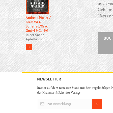
noch ver
Geheimpr
Nazis n
Andreas Pittler
/
Kremayr &
Scheriau/Orac
GmbH & Co. KG
In der Sache
BUC
Apfelbaum
more
NEWSLETTER
Immer auf dem neuesten Stand mit dem regelmäßigen N
des Kremayr & Scheriau Verlags
zur Anmeldung