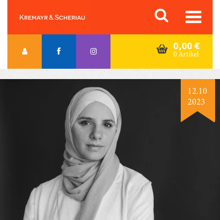
Skip
Orac K&S
to
content
0,00
€
0 Artikel
12.10
2023