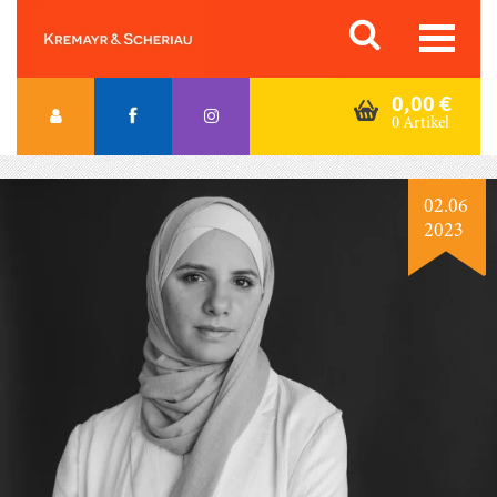
Skip
Orac K&S
to
content
0,00
€
0 Artikel
02.06
2023