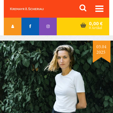
Skip
Orac K&S
to
content
0,00
€
0 Artikel
03.04
2025