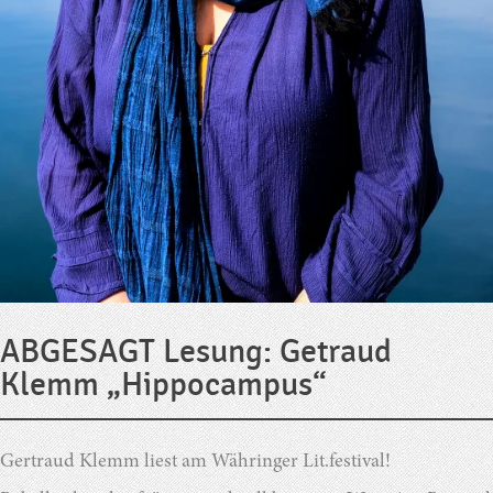
ABGESAGT Lesung: Getraud
Klemm „Hippocampus“
Gertraud Klemm liest am Währinger Lit.festival!