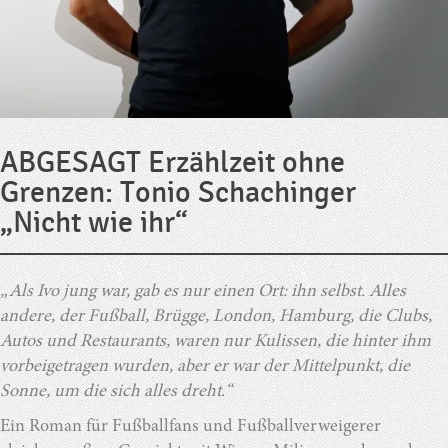
ABGESAGT Erzählzeit ohne
Grenzen: Tonio Schachinger
„Nicht wie ihr“
„Als Ivo jung war, gab es nur einen Ort: ihn selbst. Alles
andere, der Fußball, Brügge, London, Hamburg, die Clubs,
Autos und Restaurants, waren nur Kulissen, die hinter ihm
vorbeigetragen wurden, aber er war der Mittelpunkt, die
Sonne, um die sich alles dreht.“
Ein Roman für Fußballfans und Fußballverweigerer