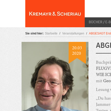
Skip
O
to
content
BÜCHER / E-
Sie sind hier:
Startseite
/
Veranstaltungen
/
ABGESAGT Erstp
ABGE
20.03
2020
Buchprä
FLUGV
WIE IC
mit
Geo
Lesung
„Du hast
Jammer-,