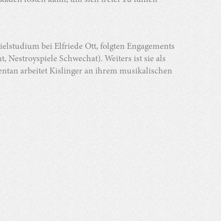
aden lösten kann, um sich freier zu fühlen –
elstudium bei Elfriede Ott, folgten Engagements
Nestroyspiele Schwechat). Weiters ist sie als
ntan arbeitet Kislinger an ihrem musikalischen