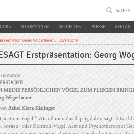
rac K&S
BOOKS
AUTOR*INNEN
AKTUELLES
PRESSE
VERLAG
räsentation: Georg Wögerbauer „Flugversuche”
SAGT Erstpräsentation: Georg Wög
sentation
ERSUCHE
H MEINE PERSÖNLICHEN VÖGEL ZUM FLIEGEN BRING
rg Wögerbauer
 von
Rahel Klara Kislinger
 ja einen Vogel!“ Wie oft man das flapsig dahin sagt. Tatsächl
 Sorgen- oder Kontroll-Vogel. Arzt und Psychotherapeut Geo