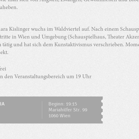
 wie man sich von Ängsten, Zwängen, Gewohnheiten und Block
uheben.
ara Kislinger wuchs im Waldviertel auf. Nach einem Schauspi
ritte in Wien und Umgebung (Schauspielhaus, Theater Akzent, 
n tätig und hat sich dem Kunstaktivismus verschrieben. Mome
ekt.
frei
 in den Veranstaltungsbereich um 19 Uhr
IA
Beginn: 19:15
Mariahilfer Str. 99
1060 Wien