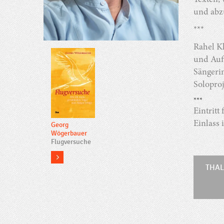
Texten,
und abz
***
Rahel Kl
und Auft
Sängeri
Soloproj
***
Eintritt 
Einlass
Georg
Wögerbauer
Flugversuche
more
THAL