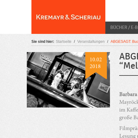
Skip
O
to
content
BÜCHER / E-
Sie sind hier:
Startseite
/
Veranstaltungen
/
ABGESAGT: Buchp
ABGE
10.02
“Mel
2018
Barbara
Mayröcke
im Kaffe
große Ba
Filmprä
Lesung 