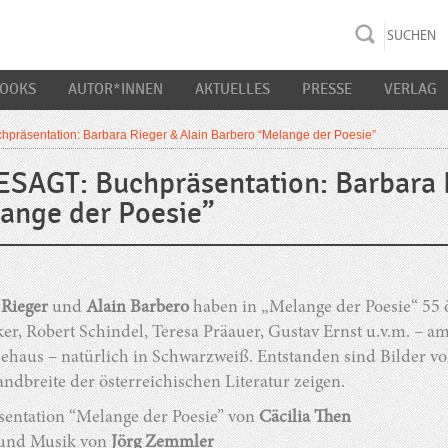
rac K&S
BOOKS
AUTOR*INNEN
AKTUELLES
PRESSE
VERLAG
räsentation: Barbara Rieger & Alain Barbero “Melange der Poesie”
SAGT: Buchpräsentation: Barbara R
ange der Poesie”
 Rieger
und
Alain Barbero
haben in „Melange der Poesie“ 55 
r, Robert Schindel, Teresa Präauer, Gustav Ernst u.v.m. – am
ehaus – natürlich in Schwarzweiß. Entstanden sind Bilder voll
ndbreite der österreichischen Literatur zeigen.
sentation “Melange der Poesie” von
Cäcilia Then
und Musik von
Jörg Zemmler