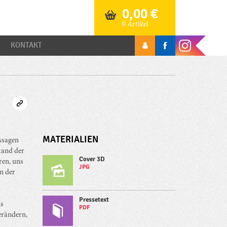
0,00
€
0 Artikel
KONTAKT
MATERIALIEN
ussagen
tand der
Cover 3D
ren, uns
JPG
n der
Pressetext
us
PDF
erändern,