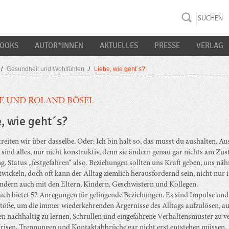
rac K&S
BOOKS
AUTOR*INNEN
AKTUELLES
PRESSE
VERLAG
/
Gesundheit und Wohlfühlen
/
Liebe, wie geht´s?
E UND ROLAND BÖSEL
, wie geht´s?
reiten wir über dasselbe. Oder: Ich bin halt so, das musst du aushalten. A
e sind alles, nur nicht konstruktiv, denn sie ändern genau gar nichts am Zus
g. Status „festgefahren“ also. Beziehungen sollten uns Kraft geben, uns näh
twickeln, doch oft kann der Alltag ziemlich herausfordernd sein, nicht nur i
ondern auch mit den Eltern, Kindern, Geschwistern und Kollegen.
uch bietet 52 Anregungen für gelingende Beziehungen. Es sind Impulse und
öße, um die immer wiederkehrenden Ärgernisse des Alltags aufzulösen, a
en nachhaltig zu lernen, Schrullen und eingefahrene Verhaltensmuster zu v
risen, Trennungen und Kontaktabbrüche gar nicht erst entstehen müssen.