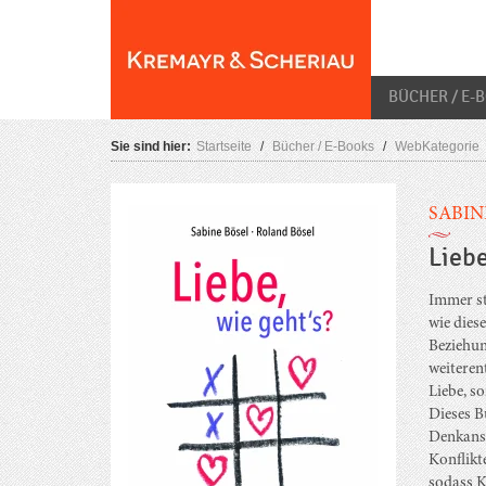
Skip
O
to
content
BÜCHER / E-
Sie sind hier:
Startseite
/
Bücher / E-Books
/
WebKategorie
SABIN
Liebe
Immer st
wie dies
Beziehun
weiteren
Liebe, s
Dieses B
Denkanst
Konflikt
sodass K