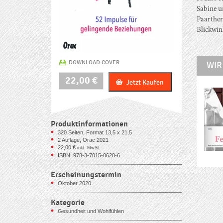
Sabine u
Paarther
Blickwin
DOWNLOAD COVER
WIR
Liebe,
22,00
€
Jetzt Kaufen
wie
geht
´s?
Menge
Produktinformationen
320
Seiten, Format 13,5 x 21,5
2 Auflage, Orac 2021
22,00
€
inkl. MwSt.
ISBN: 978-3-7015-0628-6
Erscheinungstermin
Oktober 2020
Kategorie
Gesundheit und Wohlfühlen