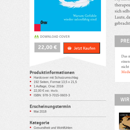
therapeu
sich sel
Laute, d
gebracht
DOWNLOAD COVER
PRE
Die
22,00
€
Jetzt Kaufen
Wiederentdeckung
der
Das n
Berührbarkeit
einen
Menge
nicht
Produktinformationen
Medic
Hardcover mit Schutzumschlag
192
Seiten, Format 13,5 x 21,5
1 Auflage, Orac 2018
22,00
€
inkl. MwSt.
ISBN: 978-3-7015-0603-3
WIR
Erscheinungstermin
Mai 2018
Kategorie
Gesundheit und Wohlfühlen