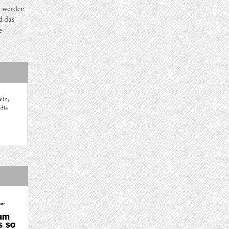
r werden
d das
e
ein,
die