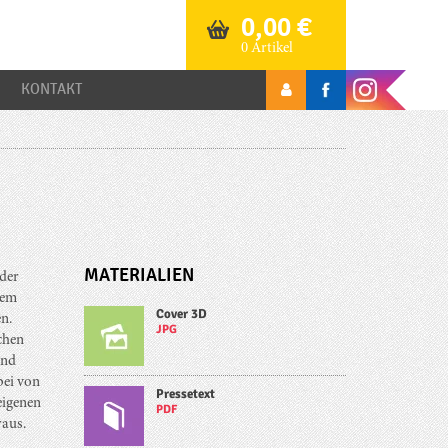
0,00
€
0 Artikel
KONTAKT
MATERIALIEN
 der
dem
Cover 3D
n.
JPG
chen
und
bei von
Pressetext
eigenen
PDF
aus.