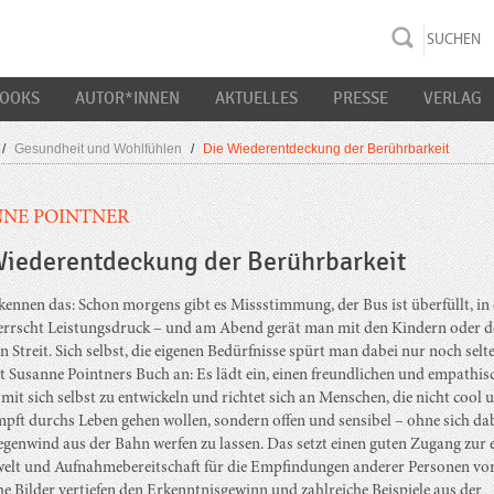
rac K&S
BOOKS
AUTOR*INNEN
AKTUELLES
PRESSE
VERLAG
/
Gesundheit und Wohlfühlen
/
Die Wiederentdeckung der Berührbarkeit
NE POINTNER
Wiederentdeckung der Berührbarkeit
 kennen das: Schon morgens gibt es Missstimmung, der Bus ist überfüllt, in
errscht Leistungsdruck – und am Abend gerät man mit den Kindern oder 
n Streit. Sich selbst, die eigenen Bedürfnisse spürt man dabei nur noch selte
zt Susanne Pointners Buch an: Es lädt ein, einen freundlichen und empathis
it sich selbst zu entwickeln und richtet sich an Menschen, die nicht cool 
pft durchs Leben gehen wollen, sondern offen und sensibel – ohne sich da
genwind aus der Bahn werfen zu lassen. Das setzt einen guten Zugang zur 
elt und Aufnahmebereitschaft für die Empfindungen anderer Personen vor
e Bilder vertiefen den Erkenntnisgewinn und zahlreiche Beispiele aus der