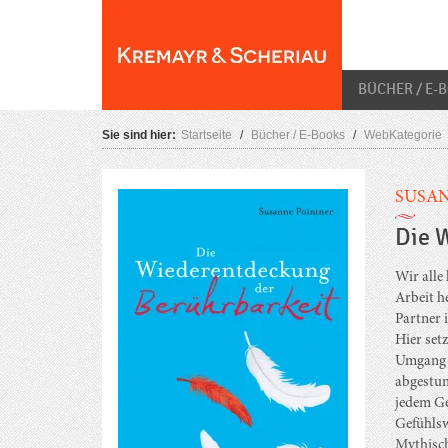
Skip
O
to
content
BÜCHER / E-
Sie sind hier:
Startseite
/
Bücher / E-Books
/
WebKategorie
SUSAN
Die 
Wir alle
Arbeit h
Partner i
Hier set
Umgang m
abgestum
jedem Ge
Gefühlsw
Mythisch