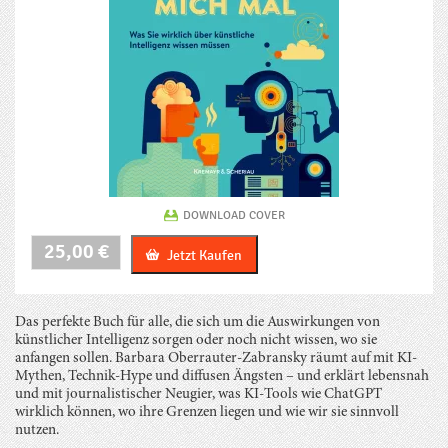
DOWNLOAD COVER
Die
25,00
€
Jetzt Kaufen
KI
kann
mich
mal
Das perfekte Buch für alle, die sich um die Auswirkungen von
Menge
künstlicher Intelligenz sorgen oder noch nicht wissen, wo sie
anfangen sollen. Barbara Oberrauter-Zabransky räumt auf mit KI-
Mythen, Technik-Hype und diffusen Ängsten – und erklärt lebensnah
und mit journalistischer Neugier, was KI-Tools wie ChatGPT
wirklich können, wo ihre Grenzen liegen und wie wir sie sinnvoll
nutzen.