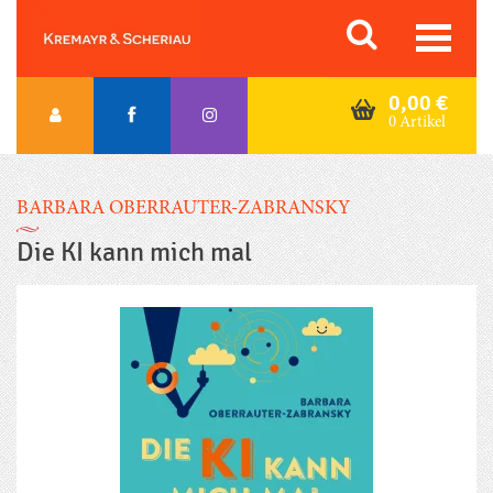
Skip
Orac K&S
to
content
0,00
€
0 Artikel
BARBARA OBERRAUTER-ZABRANSKY
Die KI kann mich mal