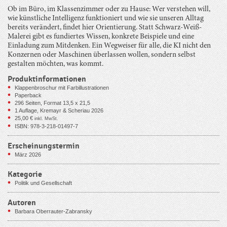
Ob im Büro, im Klassenzimmer oder zu Hause: Wer verstehen will,
wie künstliche Intelligenz funktioniert und wie sie unseren Alltag
bereits verändert, findet hier Orientierung. Statt Schwarz-Weiß-
Malerei gibt es fundiertes Wissen, konkrete Beispiele und eine
Einladung zum Mitdenken. Ein Wegweiser für alle, die KI nicht den
Konzernen oder Maschinen überlassen wollen, sondern selbst
gestalten möchten, was kommt.
Produktinformationen
Klappenbroschur mit Farbillustrationen
Paperback
296
Seiten, Format 13,5 x 21,5
1 Auflage, Kremayr & Scheriau 2026
25,00
€
inkl. MwSt.
ISBN: 978-3-218-01497-7
Erscheinungstermin
März 2026
Kategorie
Politik und Gesellschaft
Autoren
Barbara Oberrauter-Zabransky