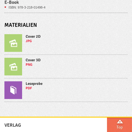
E-Book
ISBN: 978-3-218-01498-4
MATERIALIEN
Cover 2D
JPG
Cover 3D
PNG
Leseprobe
PDF
VERLAG