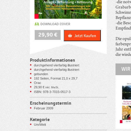
-die not
Grabarbe
Schwimmt
Bepflan
-die Beso
DOWNLOAD COVER
Empfindli
Der
29,90
€
Jetzt Kaufen
Schwimmteich
Die opul
im
farbenpr
Garten
Jahr ent
Menge
die wied
Produktinformationen
durchgehend vierfarbig illustriert
WIR
durchgehend vierfarbig illustriert
gebunden
192
Seiten, Format 21,0 x 29,7
Orac
29,90
€
inkl. MwSt.
ISBN: 978-3-7015-0517-3
Erscheinungstermin
Februar 2009
Kategorie
Um/Welt