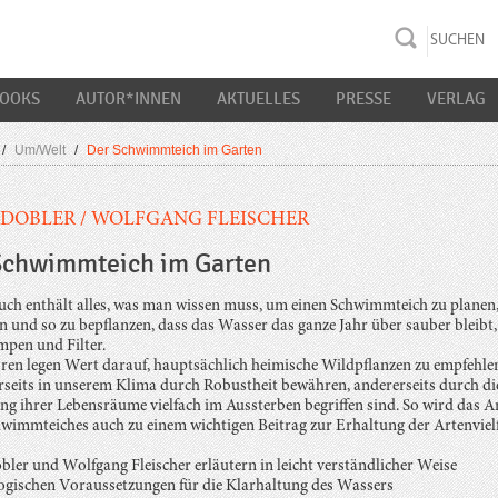
rac K&S
BOOKS
AUTOR*INNEN
AKTUELLES
PRESSE
VERLAG
/
Um/Welt
/
Der Schwimmteich im Garten
 DOBLER
/
WOLFGANG FLEISCHER
Schwimmteich im Garten
uch enthält alles, was man wissen muss, um einen Schwimmteich zu planen
n und so zu bepflanzen, dass das Wasser das ganze Jahr über sauber bleibt,
pen und Filter.
ren legen Wert darauf, hauptsächlich heimische Wildpflanzen zu empfehlen
erseits in unserem Klima durch Robustheit bewähren, andererseits durch di
g ihrer Lebensräume vielfach im Aussterben begriffen sind. So wird das A
hwimmteiches auch zu einem wichtigen Beitrag zur Erhaltung der Artenvielf
ler und Wolfgang Fleischer erläutern in leicht verständlicher Weise
logischen Voraussetzungen für die Klarhaltung des Wassers