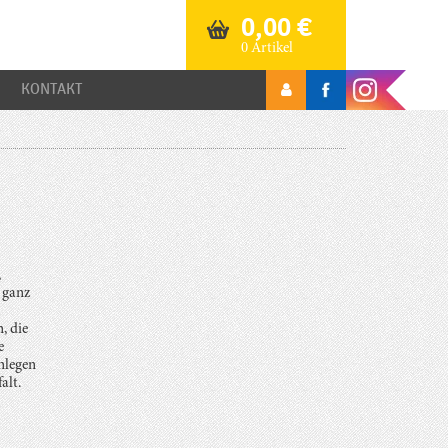
0,00
€
0 Artikel
KONTAKT
,
 ganz
, die
e
nlegen
alt.