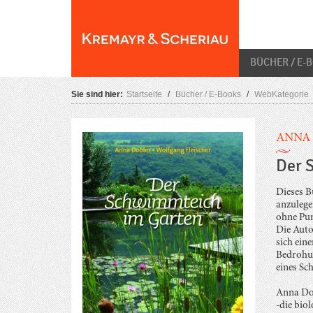
Skip
O
to
content
BÜCHER / E-
Sie sind hier:
Startseite
/
Bücher / E-Books
/
WebKategorie
ANNA
Der 
Dieses B
anzulege
ohne Pum
Die Auto
sich ein
Bedrohun
eines Sc
Anna Dob
-die bio