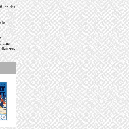
üllen des
lle
n
nd ums
pflanzen,