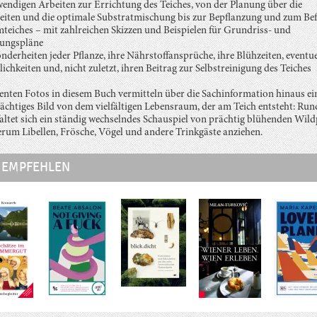
wendigen Arbeiten zur Errichtung des Teiches, von der Planung über die
iten und die optimale Substratmischung bis zur Bepflanzung und zum Bef
eiches – mit zahlreichen Skizzen und Beispielen für Grundriss- und
zungspläne
nderheiten jeder Pflanze, ihre Nährstoffansprüche, ihre Blühzeiten, eventue
chkeiten und, nicht zuletzt, ihren Beitrag zur Selbstreinigung des Teiches
enten Fotos in diesem Buch vermitteln über die Sachinformation hinaus ei
ächtiges Bild von dem vielfältigen Lebensraum, der am Teich entsteht: Ru
faltet sich ein ständig wechselndes Schauspiel von prächtig blühenden Wild
erum Libellen, Frösche, Vögel und andere Trinkgäste anziehen.
 EMPFEHLEN