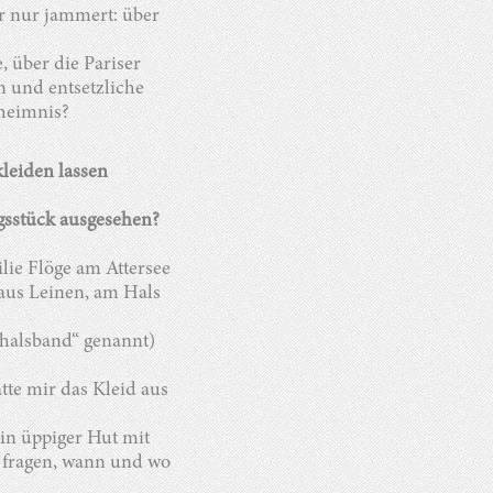
 nur jammert: über
 über die Pariser
n und entsetzliche
eheimnis?
kleiden lassen
ngsstück ausgesehen?
lie Flöge am Attersee
 aus Leinen, am Hals
halsband“ genannt)
te mir das Kleid aus
Ein üppiger Hut mit
u fragen, wann und wo