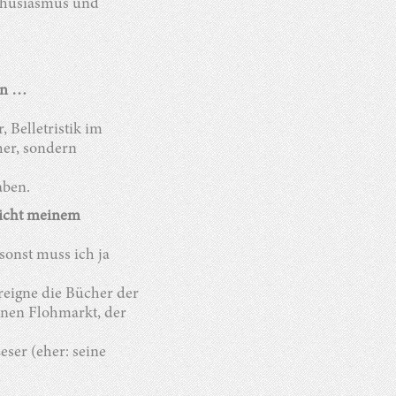
thusiasmus und
en …
 Belletristik im
her, sondern
aben.
nicht meinem
sonst muss ich ja
reigne die Bücher der
genen Flohmarkt, der
eser (eher: seine