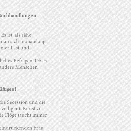
r Buchhandlung zu
Es ist, als sähe
 man sich monatelang
unter Last und
tliches Befragen: Ob es
ch andere Menschen
häftigen?
die Secession und die
 völlig mit Kunst zu
ie Flöge taucht immer
beeindruckenden Frau