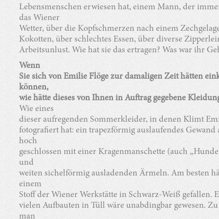
Lebensmenschen erwiesen hat, einem Mann, der immer
das Wiener
Wetter, über die Kopfschmerzen nach einem Zechgelage,
Kokotten, über schlechtes Essen, über diverse Zipperlei
Arbeitsunlust. Wie hat sie das ertragen? Was war ihr G
Wenn
Sie sich von Emilie Flöge zur damaligen Zeit hätten ein
können,
wie hätte dieses von Ihnen in Auftrag gegebene Kleidu
Wie eines
dieser aufregenden Sommerkleider, in denen Klimt Emi
fotografiert hat: ein trapezförmig auslaufendes Gewand
hoch
geschlossen mit einer Kragenmanschette (auch „Hunde
und
weiten sichelförmig ausladenden Ärmeln. Am besten hät
einem
Stoff der Wiener Werkstätte in Schwarz-Weiß gefallen. 
vielen Aufbauten in Tüll wäre unabdingbar gewesen. Z
man