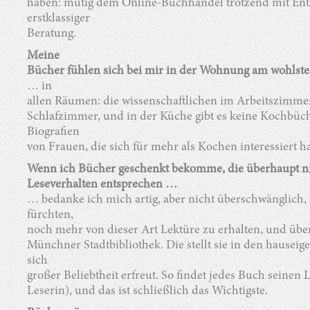
haben: mutig dem Online-Buchhandel trotzend mit En
erstklassiger
Beratung.
Meine
Bücher fühlen sich bei mir in der Wohnung am wohlst
… in
allen Räumen: die wissenschaftlichen im Arbeitszimmer,
Schlafzimmer, und in der Küche gibt es keine Kochbüc
Biografien
von Frauen, die sich für mehr als Kochen interessiert h
Wenn ich Bücher geschenkt bekomme, die überhaupt 
Leseverhalten entsprechen …
… bedanke ich mich artig, aber nicht überschwänglich, 
fürchten,
noch mehr von dieser Art Lektüre zu erhalten, und übe
Münchner Stadtbibliothek. Die stellt sie in den hausei
sich
großer Beliebtheit erfreut. So findet jedes Buch seinen L
Leserin), und das ist schließlich das Wichtigste.