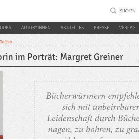
rac K&S
BOOKS
AUTOR*INNEN
AKTUELLES
PRESSE
VERLAG
 Greiner
rin im Porträt: Margret Greiner
Bücherwürmern empfehle
sich mit unbeirrbare
Leidenschaft durch Büche
nagen, zu bohren, zu gra