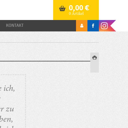
0,00
€
0 Artikel
KONTAKT
 ich,
r
r zu
ben,