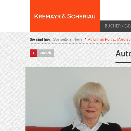
Skip
O
to
content
BÜCHER / E-
Sie sind hier:
Startseite
/
News
/
Autorin im Porträt: Margret
Auto
Zurück