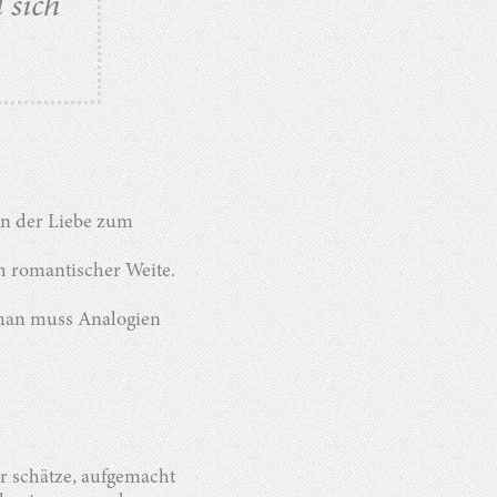
 sich
in der Liebe zum
h romantischer Weite.
r man muss Analogien
r schätze, aufgemacht