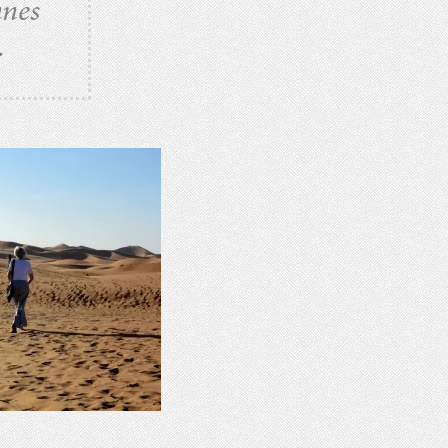
nnes
.