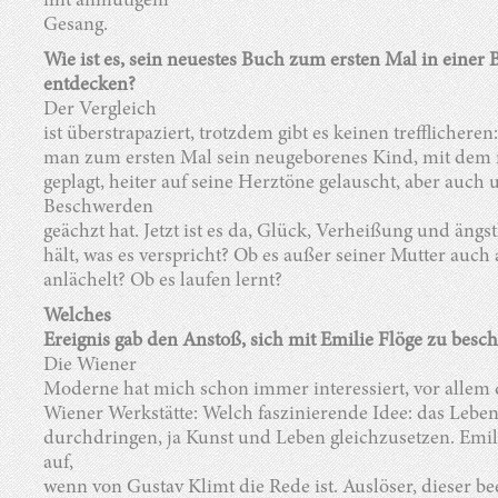
mit anmutigem
Gesang.
Wie ist es, sein neuestes Buch zum ersten Mal in eine
entdecken?
Der Vergleich
ist überstrapaziert, trotzdem gibt es keinen trefflicheren: 
man zum ersten Mal sein neugeborenes Kind, mit dem
geplagt, heiter auf seine Herztöne gelauscht, aber auch 
Beschwerden
geächzt hat. Jetzt ist es da, Glück, Verheißung und ängs
hält, was es verspricht? Ob es außer seiner Mutter au
anlächelt? Ob es laufen lernt?
Welches
Ereignis gab den Anstoß, sich mit Emilie Flöge zu besc
Die Wiener
Moderne hat mich schon immer interessiert, vor allem 
Wiener Werkstätte: Welch faszinierende Idee: das Leben
durchdringen, ja Kunst und Leben gleichzusetzen. Emil
auf,
wenn von Gustav Klimt die Rede ist. Auslöser, dieser 