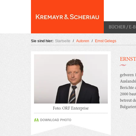
Skip
O
to
content
BÜCHER / E-
Sie sind hier:
Startseite
/
Autoren
/
Ernst Gelegs
ERNST
geboren 1
Auslandsk
Berichte 
2000 baut
betreut 
Bulgarie
Foto: ORF Enterprise
DOWNLOAD PHOTO