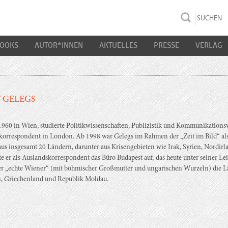
rac K&S
BOOKS
AUTOR*INNEN
AKTUELLES
PRESSE
VERLAG
 GELEGS
960 in Wien, studierte Politikwissenschaften, Publizistik und Kommunikations
orrespondent in London. Ab 1998 war Gelegs im Rahmen der „Zeit im Bild“ als R
aus insgesamt 20 Ländern, darunter aus Krisengebieten wie Irak, Syrien, Nordir
e er als Auslandskorrespondent das Büro Budapest auf, das heute unter seiner L
der „echte Wiener“ (mit böhmischer Großmutter und ungarischen Wurzeln) die L
n, Griechenland und Republik Moldau.